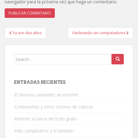
navegador para la próxima vez que haga un comentario.
Navegación
Ya son dos años
Hackeando sin computadores
de
entradas
Search
for:
ENTRADAS RECIENTES
El famoso candadito de internet
Contraseñas y otros dolores de cabeza
Internet: la tierra del todo gratis
Feliz cumpleaños a ti también