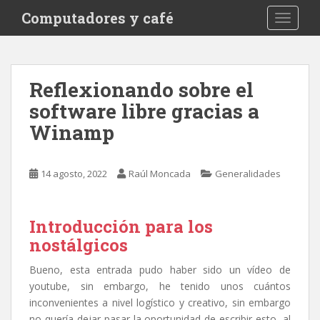
S
Computadores y café
TOGGLE
k
i
p
t
Reflexionando sobre el
o
software libre gracias a
m
a
Winamp
i
n
c
14 agosto, 2022
Raúl Moncada
Generalidades
o
n
t
Introducción para los
e
nostálgicos
n
Bueno, esta entrada pudo haber sido un vídeo de
t
youtube, sin embargo, he tenido unos cuántos
inconvenientes a nivel logístico y creativo, sin embargo
no quería dejar pasar la oportunidad de escribir esto, al