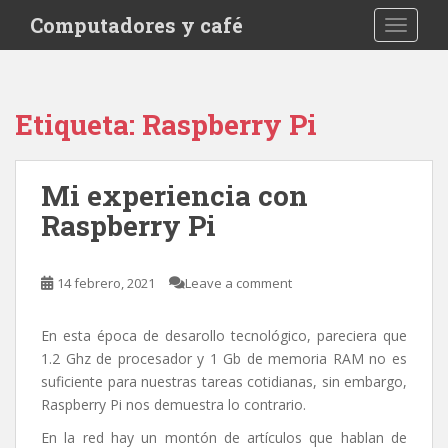
S
Computadores y café
TOGGLE
k
i
p
t
Etiqueta:
Raspberry Pi
o
m
a
Mi experiencia con
i
Raspberry Pi
n
c
o
14 febrero, 2021
Leave a comment
n
t
e
En esta época de desarollo tecnológico, pareciera que
n
1.2 Ghz de procesador y 1 Gb de memoria RAM no es
t
suficiente para nuestras tareas cotidianas, sin embargo,
Raspberry Pi nos demuestra lo contrario.
En la red hay un montón de artículos que hablan de