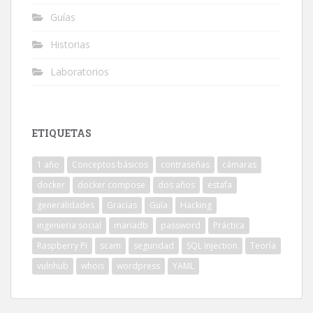
Guías
Historias
Laboratorios
ETIQUETAS
1 año
Conceptos básicos
contraseñas
cámaras
docker
docker compose
dos años
estafa
generalidades
Gracias
Guía
Hacking
ingenieria social
mariadb
password
Práctica
Raspberry Pi
scam
seguridad
SQL Injection
Teoría
vulnhub
whois
wordpress
YAML