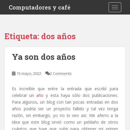
S
Computadores y café
TOGGLE
k
i
p
t
Etiqueta:
dos años
o
m
a
Ya son dos años
i
n
c
15 mayo, 2022
2 Comments
o
n
Es increíble que entre la entrada que escribí para
t
celebrar
un año
y esta haya sólo dos publicaciones.
e
Para algunos, un blog con tan pocas entradas en dos
n
años podría ser un proyecto fallido y tal vez tenga
t
razón, sin embargo, yo no lo veo así. Me aferro a la
idea que este blog sirvió como un peldaño de otros
cuántos que tuve que subir para obtener mi primer