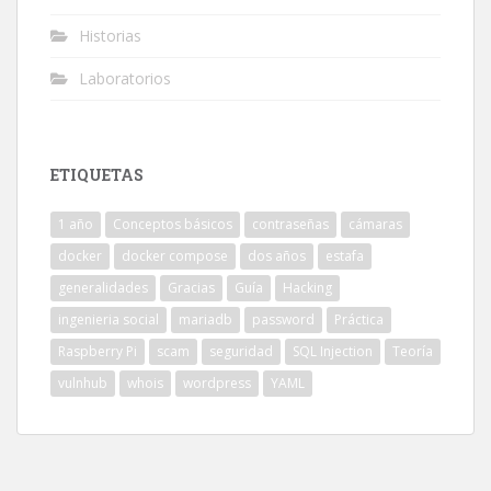
Historias
Laboratorios
ETIQUETAS
1 año
Conceptos básicos
contraseñas
cámaras
docker
docker compose
dos años
estafa
generalidades
Gracias
Guía
Hacking
ingenieria social
mariadb
password
Práctica
Raspberry Pi
scam
seguridad
SQL Injection
Teoría
vulnhub
whois
wordpress
YAML