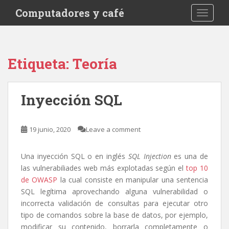
S
Computadores y café
TOGGLE
k
i
p
t
Etiqueta:
Teoría
o
m
a
Inyección SQL
i
n
c
19 junio, 2020
Leave a comment
o
n
Una inyección SQL o en inglés
SQL Injection
es una de
t
las vulnerabiliades web más explotadas según el
top 10
e
de OWASP
la cual consiste en manipular una sentencia
n
SQL legítima aprovechando alguna vulnerabilidad o
t
incorrecta validación de consultas para ejecutar otro
tipo de comandos sobre la base de datos, por ejemplo,
modificar su contenido, borrarla completamente o